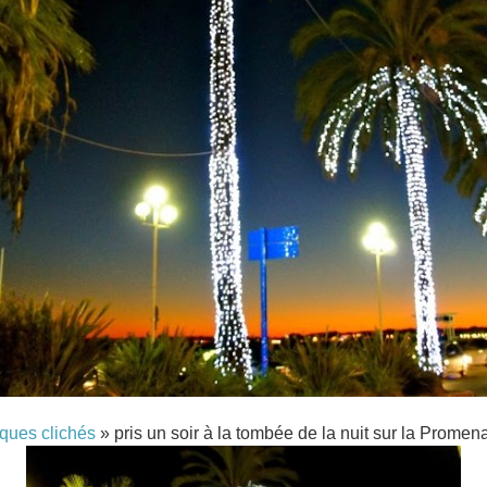
ques clichés
» pris un soir à la tombée de la nuit sur la Promen