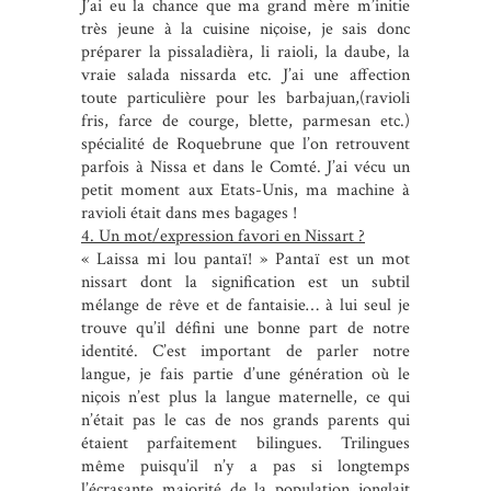
J’ai eu la chance que ma grand mère m’initie
très jeune à la cuisine niçoise, je sais donc
préparer la pissaladièra, li raioli, la daube, la
vraie salada nissarda etc. J’ai une affection
toute particulière pour les barbajuan,(ravioli
fris, farce de courge, blette, parmesan etc.)
spécialité de Roquebrune que l’on retrouvent
parfois à Nissa et dans le Comté. J’ai vécu un
petit moment aux Etats-Unis, ma machine à
ravioli était dans mes bagages !
4. Un mot/expression favori en Nissart ?
« Laissa mi lou pantaï! » Pantaï est un mot
nissart dont la signification est un subtil
mélange de rêve et de fantaisie… à lui seul je
trouve qu’il défini une bonne part de notre
identité. C’est important de parler notre
langue, je fais partie d’une génération où le
niçois n’est plus la langue maternelle, ce qui
n’était pas le cas de nos grands parents qui
étaient parfaitement bilingues. Trilingues
même puisqu’il n’y a pas si longtemps
l’écrasante majorité de la population jonglait