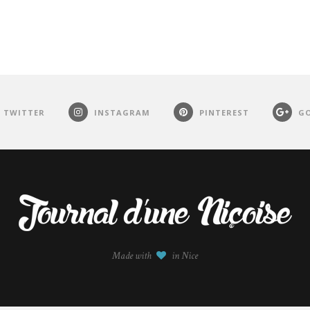
TWITTER
INSTAGRAM
PINTEREST
GO
Made with
in Nice