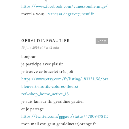
https://www.facebook.com/vanessouille.mige/posts/150
merci a vous .
vanessa.degrave@neuf.fr
GERALDINEGAUTIER
Reply
15 juin 2014 at 9 h 42 min
bonjour
je participe avec plaisir
je trouve ce bracelet très joli
https://www.etsy.com/fr/listing/183321158/bracelet-
bleuvert-motifs-colores-fleurs?
ref=shop_home_active_18
je suis fan sur fb: geraldine gautier
et je partage
https://twitter.com/gggaut/status/478094781177143297
mon mail est: gaut.geraldine(at)orange.fr