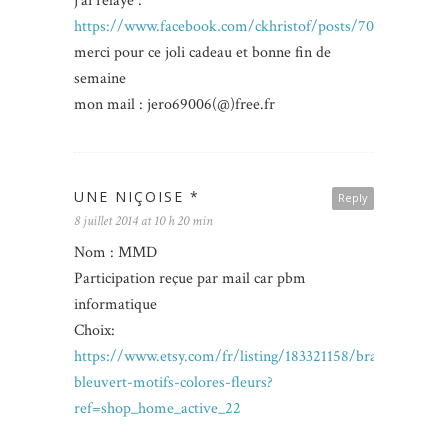
j’ai relayé :
https://www.facebook.com/ckhristof/posts/70954524910
merci pour ce joli cadeau et bonne fin de
semaine
mon mail : jero69006(@)free.fr
UNE NIÇOISE *
Reply
8 juillet 2014 at 10 h 20 min
Nom : MMD
Participation reçue par mail car pbm
informatique
Choix:
https://www.etsy.com/fr/listing/183321158/bracelet-
bleuvert-motifs-colores-fleurs?
ref=shop_home_active_22