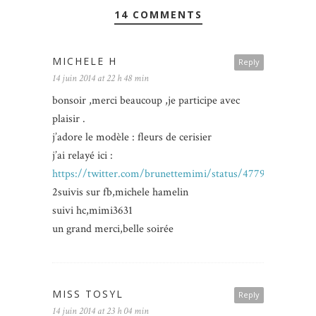
14 COMMENTS
MICHELE H
Reply
14 juin 2014 at 22 h 48 min
bonsoir ,merci beaucoup ,je participe avec
plaisir .
j’adore le modèle : fleurs de cerisier
j’ai relayé ici :
https://twitter.com/brunettemimi/status/4779301081796
2suivis sur fb,michele hamelin
suivi hc,mimi3631
un grand merci,belle soirée
MISS TOSYL
Reply
14 juin 2014 at 23 h 04 min