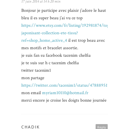
17 juin 2014 at 14 h 20 min
Bonjour je participe avec plaisir j’adore le haut
bleu il es super beau j’ai vu ce top
https://www.etsy.com/fr/listing/192981874/top-
japonisant-collection-ete-tissu?
ref=shop_home_active_4
il est trop beau avec
mes motifs et bracelet assortie.
je suis fan su facebook tacenim chelfia
je te suis sur h c tacenim chelfia
twitter tacenim1
mon partage
https://twitter.com/tacenim1/status/47888951763064422
mon email
myriam10110@hotmail.fr
merci encore je croise les doigts bonne journée
CHADIK
Reply