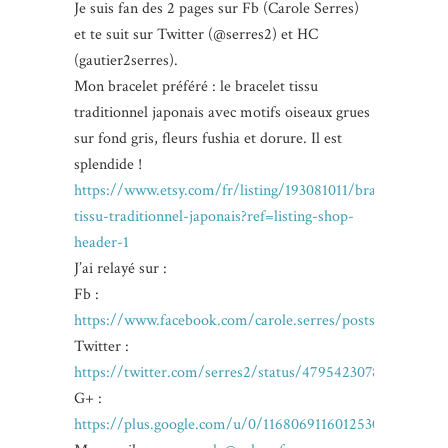
Je suis fan des 2 pages sur Fb (Carole Serres)
et te suit sur Twitter (@serres2) et HC
(gautier2serres).
Mon bracelet préféré : le bracelet tissu
traditionnel japonais avec motifs oiseaux grues
sur fond gris, fleurs fushia et dorure. Il est
splendide !
https://www.etsy.com/fr/listing/193081011/bracelet-
tissu-traditionnel-japonais?ref=listing-shop-
header-1
J’ai relayé sur :
Fb :
https://www.facebook.com/carole.serres/posts/78860817
Twitter :
https://twitter.com/serres2/status/479542307859865600
G+ :
https://plus.google.com/u/0/116806911601253076876/p