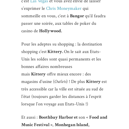
c’est
Las Vegas
et vous avez envie de laisser
s’exprimer le
Chris Moneymaker
qui
sommeille en vous, c’est à
Bangor
qu’il faudra
passer une soirée, aux tables de poker du
casino de
Hollywood.
Pour les adeptes su shopping : la destination
shopping c’est
Kittery.
On le sait aux Etats-
Unis les soldes sont quasi permanents et les
bonnes affaires nombreuses
mais
Kittery
offre mieux encore : des
magasins d’usine (
Outlets
) ! De plus
Kittery
est
très accessible car la ville est située au sud de
l’état (toujours garder les distances à l’esprit
lorsque l’on voyage aux Etats-Unis !)
Et aussi :
Boothbay Harbor et
son «
Food and
Music Festival »
,
Monhegan Island,