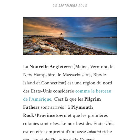
28 SEPTEMBRE 2018
La
Nouvelle Angleterre
(Maine, Vermont, le
New Hampshire, le Massachusetts, Rhode
Island et Connecticut) est une région du nord
des Etats-Unis considérée
comme le berceau
de l’Amérique
. C’est là que les
Pilgrim
Fathers
sont arrivés : à
Plymouth
Rock/Provincetown
et que les premières
colonies sont nées. Le nord-est des Etats-Unis
est en effet empreint d’un passé
colonial
riche
mais aussi de l’histoire de la Guerre