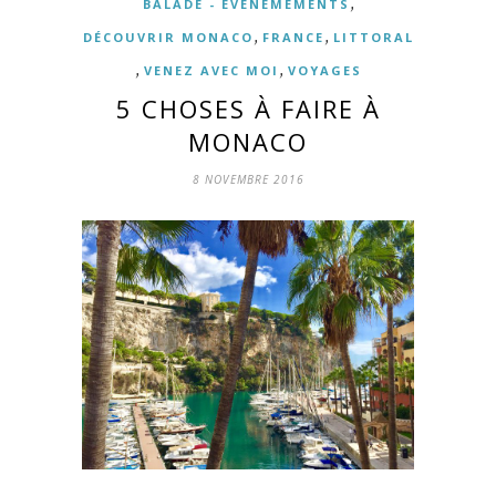
,
BALADE - EVÈNEMEMENTS
,
,
DÉCOUVRIR MONACO
FRANCE
LITTORAL
,
,
VENEZ AVEC MOI
VOYAGES
5 CHOSES À FAIRE À
MONACO
8 NOVEMBRE 2016